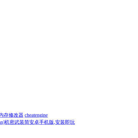
内存修改器
cheatengine
p_an]机密武装简安卓手机版,安装即玩