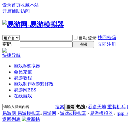
设为首页
收藏本站
开启辅助访问
找回密码
自动登录
密码
立即注册
登录
快捷导航
游戏&模拟器
会员充值
易游教程
游戏制作&游戏修改
易游网
BBS
在线游戏
搜索
热搜:
吞食天地
重装机兵
搜索
易游网-易游模拟器
»
易游网
›
游戏&模拟器
›
易游模拟器
›
[ps
返回列表