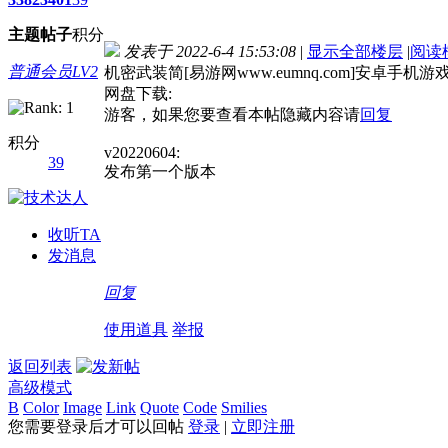
主题
帖子
积分
发表于 2022-6-4 15:53:08
|
显示全部楼层
|
阅读
普通会员LV2
机密武装简[易游网www.eumnq.com]安卓手机游
网盘下载:
游客，如果您要查看本帖隐藏内容请
回复
积分
v20220604:
39
发布第一个版本
收听TA
发消息
回复
使用道具
举报
返回列表
高级模式
B
Color
Image
Link
Quote
Code
Smilies
您需要登录后才可以回帖
登录
|
立即注册