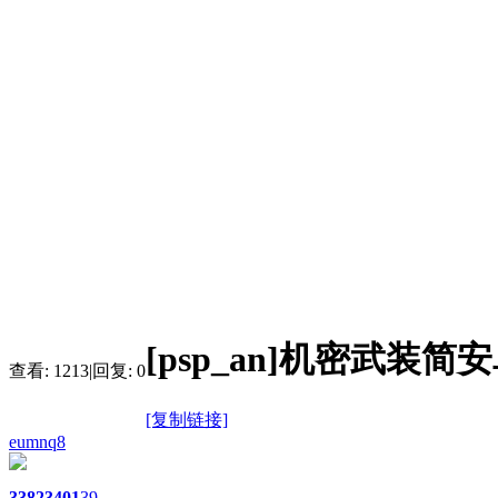
[psp_an]机密武装
查看:
1213
|
回复:
0
[复制链接]
eumnq8
3382
3401
39