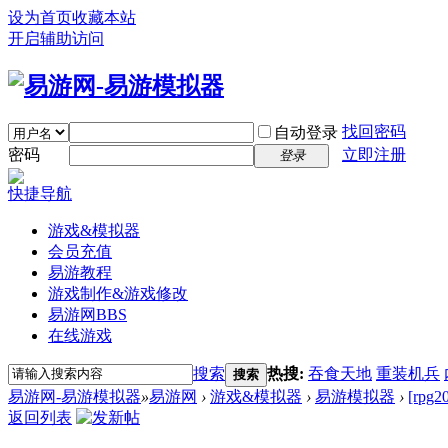
设为首页
收藏本站
开启辅助访问
找回密码
自动登录
密码
立即注册
登录
快捷导航
游戏&模拟器
会员充值
易游教程
游戏制作&游戏修改
易游网
BBS
在线游戏
搜索
热搜:
吞食天地
重装机兵
搜索
易游网-易游模拟器
»
易游网
›
游戏&模拟器
›
易游模拟器
›
[rp
返回列表