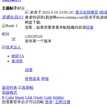
主题
帖子
积分
发表于 2022-5-10 23:05:24
|
显示全部楼层
|
阅
普通会员LV2
勇者特训班[易游网www.eumnq.com]安卓手机游
网盘下载:
游客，如果您要查看本帖隐藏内容请
回复
积分
v20220510:
39
发布第一个版本
收听TA
发消息
回复
使用道具
举报
返回列表
高级模式
B
Color
Image
Link
Quote
Code
Smilies
您需要登录后才可以回帖
登录
|
立即注册