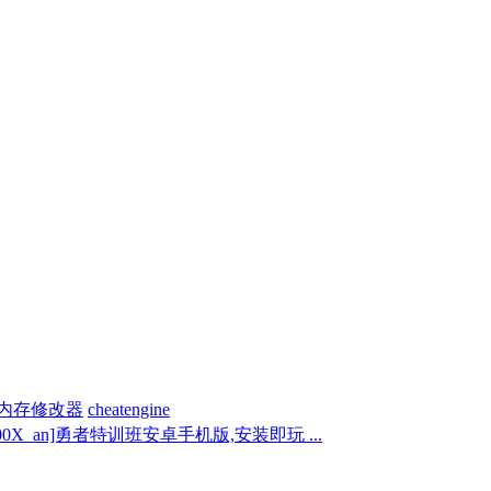
内存修改器
cheatengine
g200X_an]勇者特训班安卓手机版,安装即玩 ...