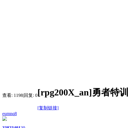
[rpg200X_an]勇
查看:
1198
|
回复:
0
[复制链接]
eumnq8
3382
3401
39