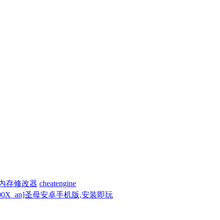
内存修改器
cheatengine
g200X_an]圣母安卓手机版,安装即玩