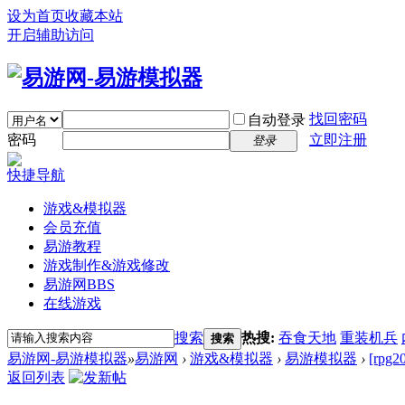
设为首页
收藏本站
开启辅助访问
找回密码
自动登录
密码
立即注册
登录
快捷导航
游戏&模拟器
会员充值
易游教程
游戏制作&游戏修改
易游网
BBS
在线游戏
搜索
热搜:
吞食天地
重装机兵
搜索
易游网-易游模拟器
»
易游网
›
游戏&模拟器
›
易游模拟器
›
[rp
返回列表