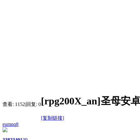
[rpg200X_an]圣
查看:
1152
|
回复:
0
[复制链接]
eumnq8
3382
3401
39