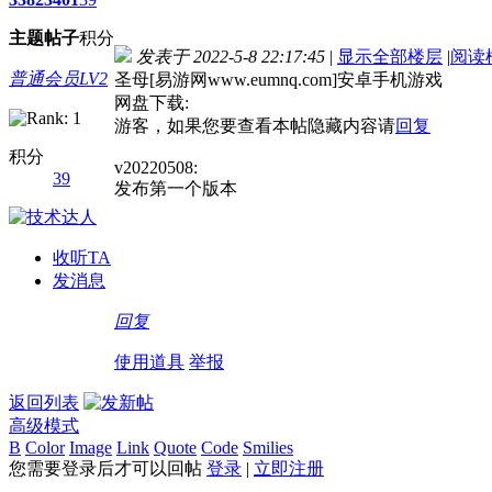
主题
帖子
积分
发表于 2022-5-8 22:17:45
|
显示全部楼层
|
阅读
普通会员LV2
圣母[易游网www.eumnq.com]安卓手机游戏
网盘下载:
游客，如果您要查看本帖隐藏内容请
回复
积分
v20220508:
39
发布第一个版本
收听TA
发消息
回复
使用道具
举报
返回列表
高级模式
B
Color
Image
Link
Quote
Code
Smilies
您需要登录后才可以回帖
登录
|
立即注册